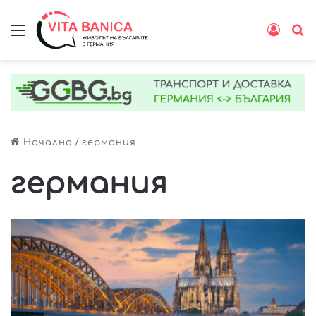
Меню
Влиз
Т
Начална
/
германия
германия