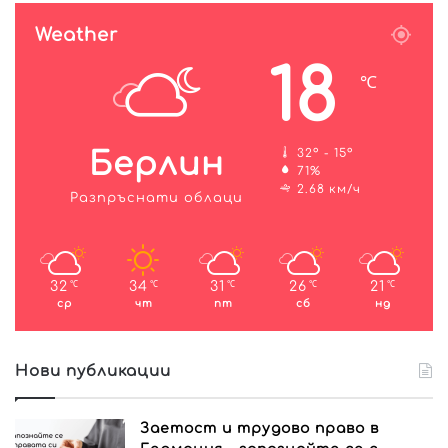
Weather
18
℃
Берлин
32º - 15º
71%
2.68 км/ч
Разпръснати облаци
32
34
31
26
21
℃
℃
℃
℃
℃
ср
чт
пт
сб
нд
Нови публикации
Заетост и трудово право в