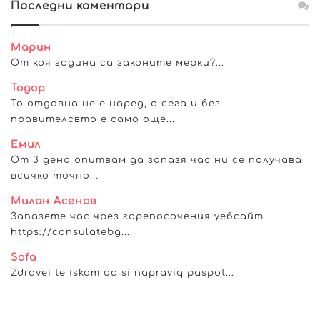
Последни коментари
Марин
От коя година са законите мерки?...
Тодор
То отдавна не е наред, а сега и без
правителсвто е само още...
Емил
От 3 дена опитвам да запазя час ни се получава
всичко точно...
Милан Асенов
Запазете час чрез горепосочения уебсайт
https://consulatebg....
Sofa
Zdravei te iskam da si napraviq paspot...