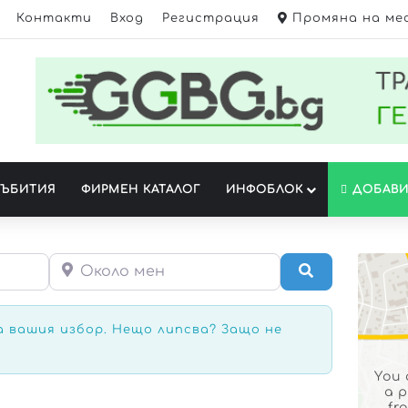
Контакти
Вход
Регистрация
Промяна на ме
СЪБИТИЯ
ФИРМЕН КАТАЛОГ
ИНФОБЛОК
ДОБАВИ
Около мен
Търсене
а вашия избор. Нещо липсва? Защо не
You 
a 
fr