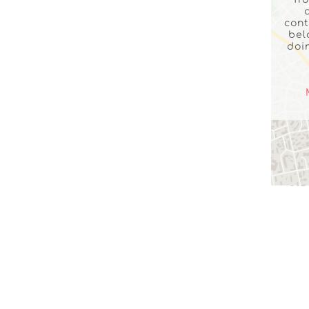
cont
bel
doi