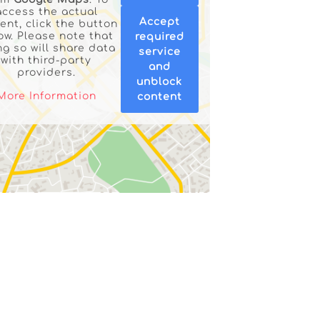
access the actual
Accept
ent, click the button
ow. Please note that
required
ng so will share data
service
with third-party
and
providers.
unblock
More Information
content