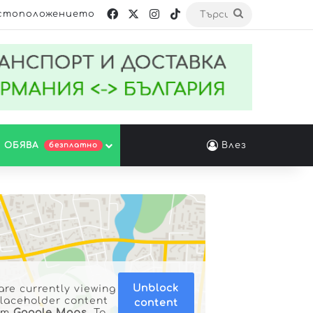
стоположението
 ОБЯВА
Влез
безплатно
Unblock
are currently viewing
placeholder content
content
om
Google Maps
. To