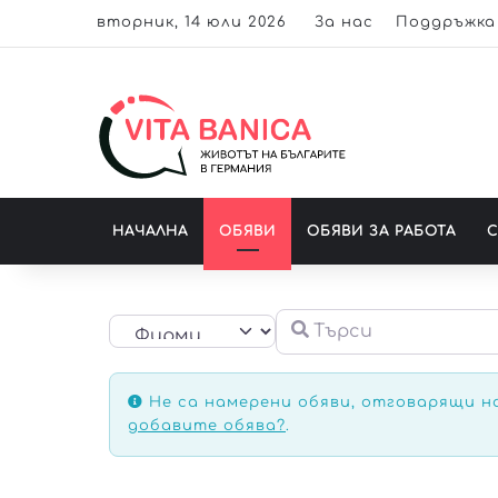
вторник, 14 юли 2026
За нас
Поддръжка
НАЧАЛНА
ОБЯВИ
ОБЯВИ ЗА РАБОТА
Търси
Select search type
Не са намерени обяви, отговарящи н
добавите обява?
.