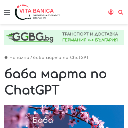
Меню
Влиз
Т
Начална
/
баба марта по ChatGPT
баба марта по
ChatGPT