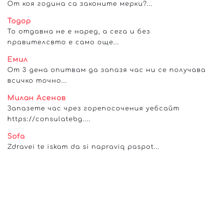
От коя година са законите мерки?...
Тодор
То отдавна не е наред, а сега и без
правителсвто е само още...
Емил
От 3 дена опитвам да запазя час ни се получава
всичко точно...
Милан Асенов
Запазете час чрез горепосочения уебсайт
https://consulatebg....
Sofa
Zdravei te iskam da si napraviq paspot...