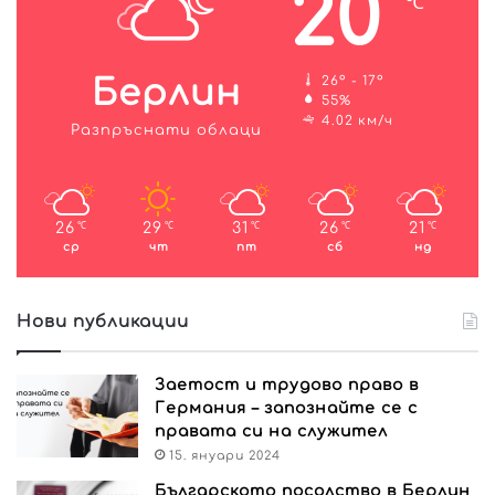
20
℃
Берлин
26º - 17º
55%
4.02 км/ч
Разпръснати облаци
26
29
31
26
21
℃
℃
℃
℃
℃
ср
чт
пт
сб
нд
Нови публикации
Заетост и трудово право в
Германия – запознайте се с
правата си на служител
15. януари 2024
Българското посолство в Берлин