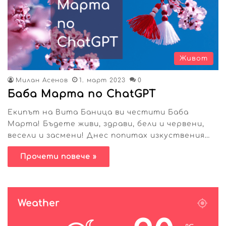
Живот
Милан Асенов
1. март 2023
0
Баба Марта по ChatGPT
Екипът на Вита Баница ви честити Баба
Марта! Бъдете живи, здрави, бели и червени,
весели и засмени! Днес попитах изкуствения…
Прочети повече »
Weather