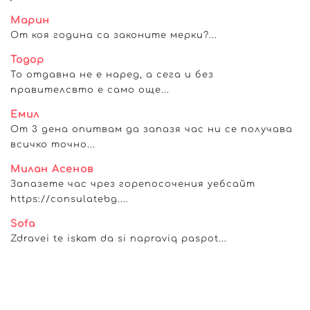
Марин
От коя година са законите мерки?...
Тодор
То отдавна не е наред, а сега и без
правителсвто е само още...
Емил
От 3 дена опитвам да запазя час ни се получава
всичко точно...
Милан Асенов
Запазете час чрез горепосочения уебсайт
https://consulatebg....
Sofa
Zdravei te iskam da si napraviq paspot...