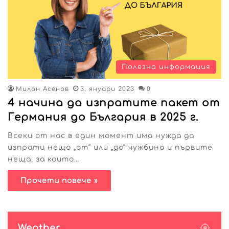
Полезна информация
Милан Асенов
3. януари 2023
0
4 начина да изпратите пакет от
Германия до България в 2025 г.
Всеки от нас в един момент има нужда да
изпрати нещо „от“ или „до“ чужбина и първите
неща, за които…
Прочети повече »
Weather