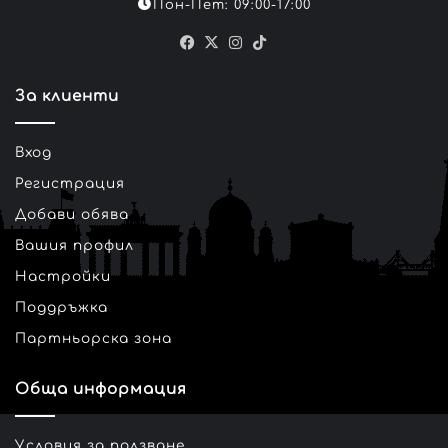
Пон-Пет: 09:00-17:00
Facebook
X
Instagram
TikTok
За клиенти
Вход
Регистрация
Добави обява
Вашия профил
Настройки
Поддръжка
Партньорска зона
Обща информация
Условия за ползване