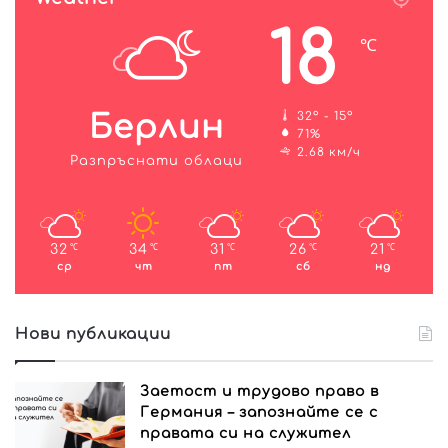
18
℃
Берлин
32º - 15º
71%
2.68 км/ч
Разпръснати облаци
32
34
31
26
21
℃
℃
℃
℃
℃
ср
чт
пт
сб
нд
Нови публикации
Заетост и трудово право в
Германия – запознайте се с
правата си на служител