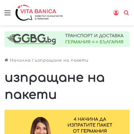
Меню
Влиз
Т
Начална
/
изпращане на пакети
изпращане на
пакети