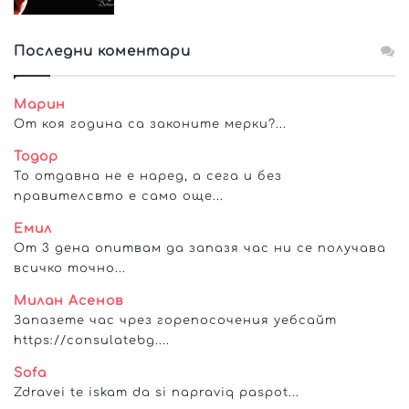
Последни коментари
Марин
От коя година са законите мерки?...
Тодор
То отдавна не е наред, а сега и без
правителсвто е само още...
Емил
От 3 дена опитвам да запазя час ни се получава
всичко точно...
Милан Асенов
Запазете час чрез горепосочения уебсайт
https://consulatebg....
Sofa
Zdravei te iskam da si napraviq paspot...