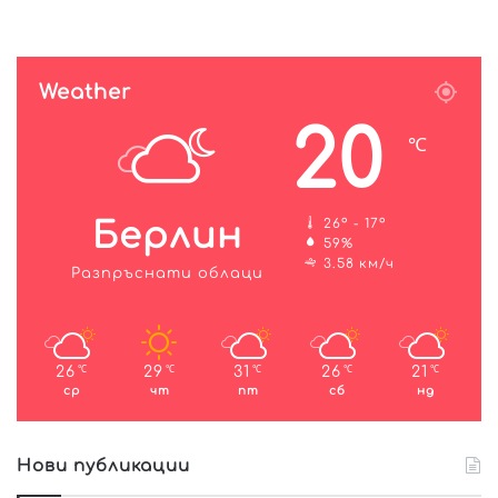
Weather
20
℃
Берлин
26º - 17º
59%
3.58 км/ч
Разпръснати облаци
26
29
31
26
21
℃
℃
℃
℃
℃
ср
чт
пт
сб
нд
Нови публикации