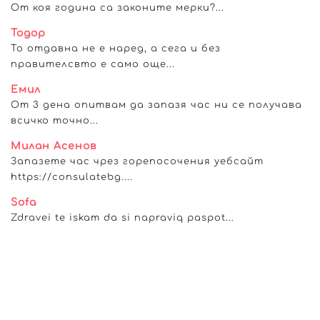
От коя година са законите мерки?...
Тодор
То отдавна не е наред, а сега и без
правителсвто е само още...
Емил
От 3 дена опитвам да запазя час ни се получава
всичко точно...
Милан Асенов
Запазете час чрез горепосочения уебсайт
https://consulatebg....
Sofa
Zdravei te iskam da si napraviq paspot...