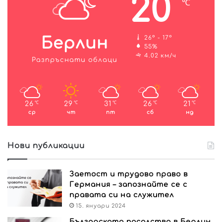
20
℃
Берлин
26º - 17º
55%
4.02 км/ч
Разпръснати облаци
26
29
31
26
21
℃
℃
℃
℃
℃
ср
чт
пт
сб
нд
Нови публикации
Заетост и трудово право в
Германия – запознайте се с
правата си на служител
15. януари 2024
Българското посолство в Берлин