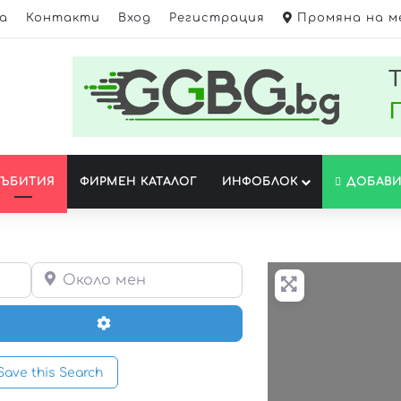
а
Контакти
Вход
Регистрация
Промяна на м
СЪБИТИЯ
ФИРМЕН КАТАЛОГ
ИНФОБЛОК
ДОБАВИ
Около мен
Разширени Филтри
ave this Search