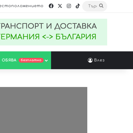
естоположението
 ОБЯВА
Влез
безплатно