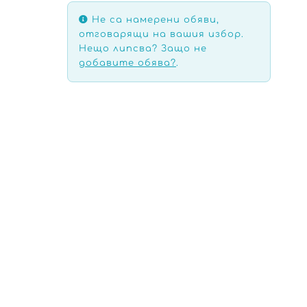
Не са намерени обяви,
отговарящи на вашия избор.
Нещо липсва? Защо не
добавите обява?
.