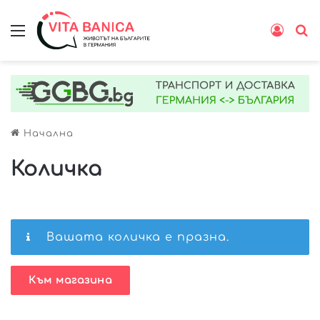
Меню
Влиз
Т
Начална
Количка
Вашата количка е празна.
Към магазина