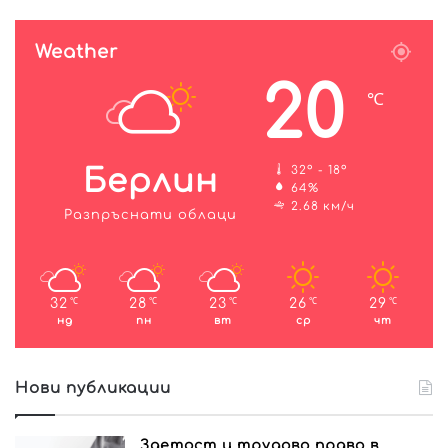
Weather
20
℃
Берлин
32º - 18º
64%
2.68 км/ч
Разпръснати облаци
32
28
23
26
29
℃
℃
℃
℃
℃
нд
пн
вт
ср
чт
Нови публикации
Заетост и трудово право в