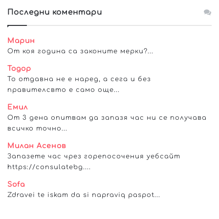
Последни коментари
Марин
От коя година са законите мерки?...
Тодор
То отдавна не е наред, а сега и без
правителсвто е само още...
Емил
От 3 дена опитвам да запазя час ни се получава
всичко точно...
Милан Асенов
Запазете час чрез горепосочения уебсайт
https://consulatebg....
Sofa
Zdravei te iskam da si napraviq paspot...