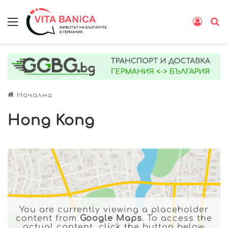
Меню
Влиз
Т
Начална
Hong Kong
You are currently viewing a placeholder
content from
Google Maps
. To access the
actual content, click the button below.