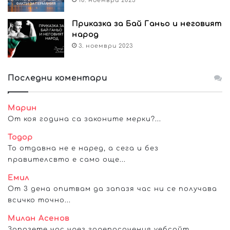
10. ноември 2023
Приказка за Бай Ганьо и неговият
народ
3. ноември 2023
Последни коментари
Марин
От коя година са законите мерки?...
Тодор
То отдавна не е наред, а сега и без
правителсвто е само още...
Емил
От 3 дена опитвам да запазя час ни се получава
всичко точно...
Милан Асенов
Запазете час чрез горепосочения уебсайт