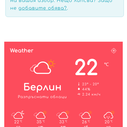
на вашия избор. Нещо липсва? Защо
не
добавите обява?
.
Weather
22
℃
Берлин
23º - 20º
44%
2.24 км/ч
Разпръснати облаци
22
35
33
26
20
℃
℃
℃
℃
℃
ср
чт
пт
сб
нд