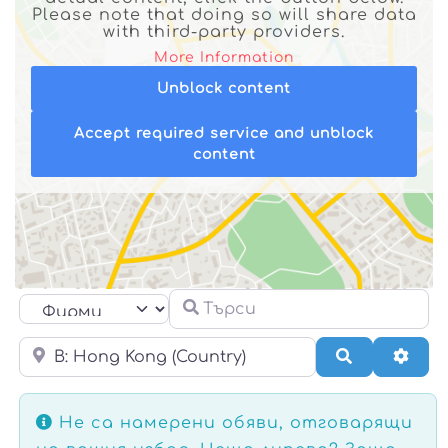
Please note that doing so will share data
with third-party providers.
More Information
Unblock content
Accept required service and unblock
content
Търси
Select search type
Около мен
Търсене
Раз
Не са намерени обяви, отговарящи