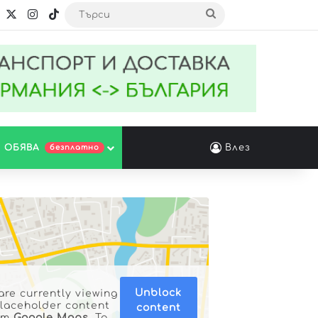
 ОБЯВА
Влез
безплатно
Unblock
are currently viewing
placeholder content
content
om
Google Maps
. To