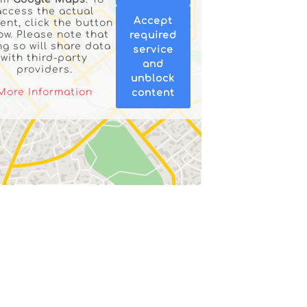
access the actual
Accept
ent, click the button
ow. Please note that
required
ng so will share data
service
with third-party
and
providers.
unblock
More Information
content