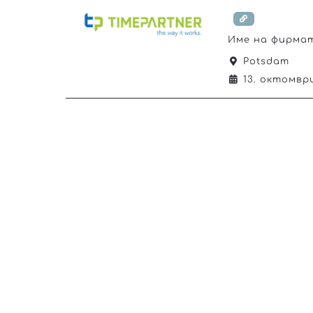
Име на фирма
Potsdam
13. октомвр