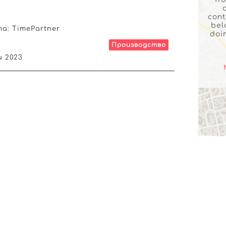
cont
bel
та:
TimePartner
doi
Производство
и 2023