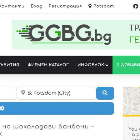
Контакти
Вход
Регистрация
Potsdam
СЪБИТИЯ
ФИРМЕН КАТАЛОГ
ИНФОБЛОК
ДОБАВИ
Около мен
Търсене
Разширени Филтри
 на шоколадови бонбони –
You 
k
a 
fr